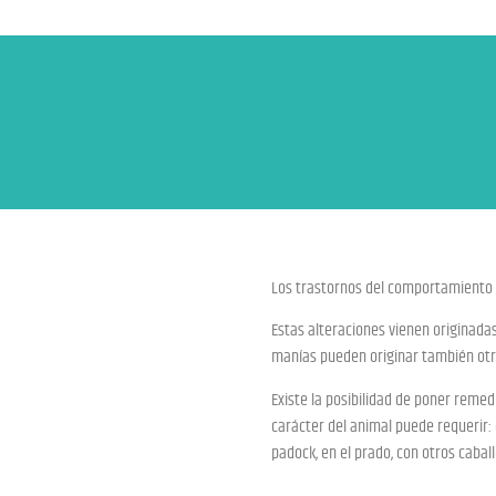
Los trastornos del comportamiento
Estas alteraciones vienen originadas
manías pueden originar también otra
Existe la posibilidad de poner reme
carácter del animal puede requerir: 
padock, en el prado, con otros cabal