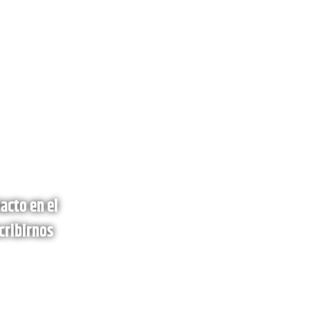
acto en el
cribirnos