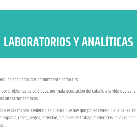
LABORATORIOS Y ANALÍTICAS
 equino son conocidos comunmente como tics.
 por problemas psicológicos, por mala aceptación del caballo a la vida que se le 
s alteraciones físicas.
dio a estas manías, teniendo en cuenta que hay que poner remedio a la causa, no
compañía, retos, juegos, actividad, sesiones de trabajo moderadas, dejar que se
los…