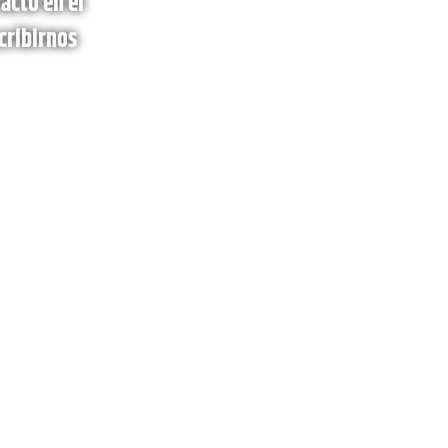
acto en el
cribirnos