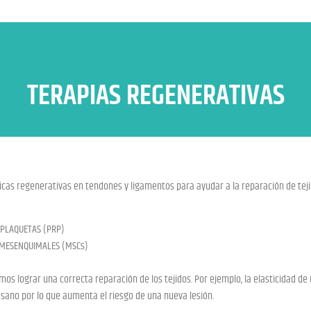
TERAPIAS REGENERATIVAS
icas regenerativas en tendones y ligamentos para ayudar a la reparación de tej
 PLAQUETAS (PRP)
MESENQUIMALES (MSCs)
os lograr una correcta reparación de los tejidos. Por ejemplo, la elasticidad de 
n sano por lo que aumenta el riesgo de una nueva lesión.