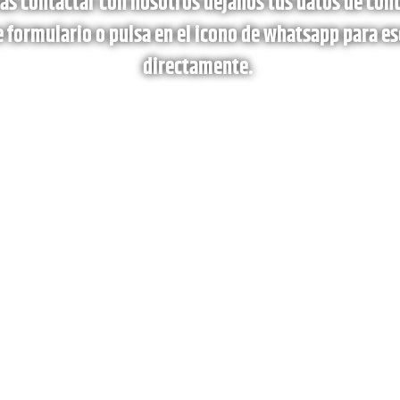
tas contactar con nosotros déjanos tus datos de cont
e formulario o pulsa en el icono de whatsapp para es
directamente.