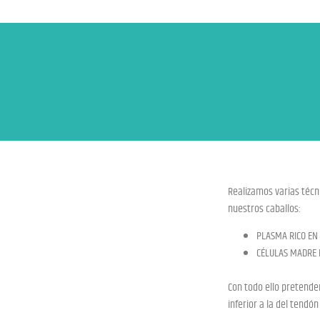
Realizamos varias técn
nuestros caballos:
PLASMA RICO EN
CÉLULAS MADRE 
Con todo ello pretendem
inferior a la del tendó