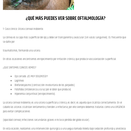
¿QUÉ MÁS PUEDES VER SOBRE OFTALMOLOGÍA?
1- Caso clínico: Úlcera corneal indolente.
La córnea es la capa más superficial del ojo, y debe ser transparente y avascular (sin vasos sanguíneo). Es frecuente que
se dañe por
traumatismos, formando una ulcera.
En otras ocasiones encontramos enrojecimiento por irritación crónica, que produce vascularización superficial.
¿QUE SINTOMAS CLÍNICOS VEMOS?
Ojo cerrado. ¡ES MUY DOLOROSO!!
Lagrimeo
Blefaroespasmo (contracción involuntaria de los párpados)
Fotofobia (intolerancia a la luz por el dolor que produce)
Hiperemia conjuntival (enrojecimiento).
La úlcera corneal indolente, es una úlcera superficial y crónica, es decir, es aquella que cicatriza correctamente. En el
caballo las úlceras cicatrizan lentamente y tienden a infectarse, por ello siempre debemos tratarlas como una URGENCIA
para evitar complicaciones
(opacidad corneal, infecciones secundarias graves e incluso pérdida del globo ocular).
En esta ocasión, realizamos una intervención quirúrgica a una yegua llamada Violeta bajo sedación profunda y anestesia