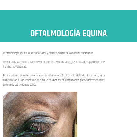
OFTALMOLOGÍA EQUINA
La oftalmología equina es un servicio muy habitual dentro de la atención veterinaria.
Los caballos se frotan la cara, se tocan con el pasto, las ramas, las cabezadas…produciéndose
heridas muy diversas.
Es importante atender estos casos cuanto antes. Debido a lo delicado de la zona, una
complicación o una lesión a la que no se ha dado mucha importancia puede derivar en otros
problemas oculares mas serios.