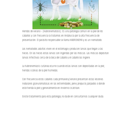
Heridas de verano – (Habronematosis): Es una patología común en la piel de los
caballos y con frecuencia la tratamos en Andalucía por la alta frecuencia de
presentación. El parásito responsable se llama HABRONEMA y es un nematodo.
Los nematodos adultos viven en el estómago y producen larvas que llegan a las
heces. En las heces estas larvas son ingeridas por las moscas. Las moscas depositan
larvas infectivas cerca de la boca del caballo y el caballo las ingiere.
La habronemiasis cutánea ocurre cuando estas larvas son depositadas en la piel,
heridas o zonas de la piel húmedas.
Con frecuencia estos caballos cada primavera/verano presentan estas lesiones
nodulares granulomatosas en las extremidades, pene, prepucio, párpados o donde
esté herida la piel y generalmente en invierno cicatrizan.
Existe tratamiento para esta patología, no dude en consultarnos cualquier duda.