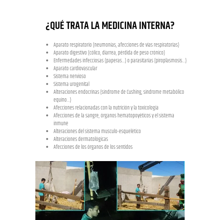
¿QUÉ TRATA LA MEDICINA INTERNA?
Aparato respiratorio (neumonías, afecciones de vías respiratorias)
Aparato digestivo (cólico, diarrea, pérdida de peso crónico)
Enfermedades infecciosas (paperas…) o parasitarias (piroplasmosis…)
Aparato cardiovascular
Sistema nervioso
Sistema urogenital
Alteraciones endocrinas (sindrome de Cushing, sindrome metabólico
equino…)
Afecciones relacionadas con la nutrición y la toxicologia
Afecciones de la sangre, órganos hematopoyéticos y el sistema
inmune
Alteraciones del sistema musculo-esquelético
Alteraciones dermatológicas
Afecciones de los órganos de los sentidos