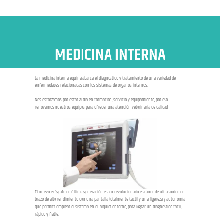
MEDICINA INTERNA
La medicina interna equina abarca el diagnostico v tratamiento de una variedad de
enfermedades relacionadas con los sistemas de órganos internos.
Nos esforzamos por estar al día en formación, servicio y equipamiento, por eso
renovamos nuestros equipos para ofrecer una atención veterinaria de calidad
El nuevo ecógrafo de última generación es un revolucionario escáner de ultrasonido de
brazo de alto rendimiento con una pantalla totalmente táctil y una ligereza y autonomía
que permite emplear el sistema en cualquier entorno, para lograr un diagnóstico fácil,
rápido y fiable.